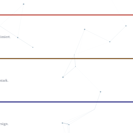
imiert.
stark.
esign.